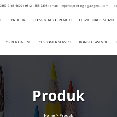
0859-2166-6600 / 0812-1555-7398
I Email : imperialprintingjogja@gmail.com | Fol
EL
PRODUK
CETAK ATRIBUT PEMILU
CETAK BUKU SATUAN
ORDER ONLINE
CUSTOMER SERVICE
KONSULTASI VOC
Produk
Home
>
Produk